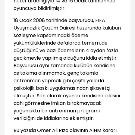
noter aracılığıyla 14 ve 15 Ocak tarihlerinde
oyuncuya bildirilmiştir.
18 Ocak 2008 tarihinde başvurucu, FIFA
Uyuşmazlık Çözüm Dairesi huzurunda kulübün
sözleşme kapsamındaki ödeme
yükümlülüklerinde defalarca temerrüde
düştüğünü ve bazı ödemelerin 4 aydan fazla
gecikmeyle yapılmış olduğunu iddia etmiştir.
Başvurucu aynı zamanda kulübün kendisine
as takıma alınmamak, genç takımla
antrenman yapmak gibi çeşitli yollarla
psikolojik baskı uygulamasından şikayetçi
olmuştur. Son olarak oyuncu kendisine ailesini
dahi görmesine imkan bırakmayacak
yoğunlukta bir antrenman programı
verildiğini de iddialarına eklemiştir.
Bu yazıda Ömer Ali Rıza olayının AİHM kararı