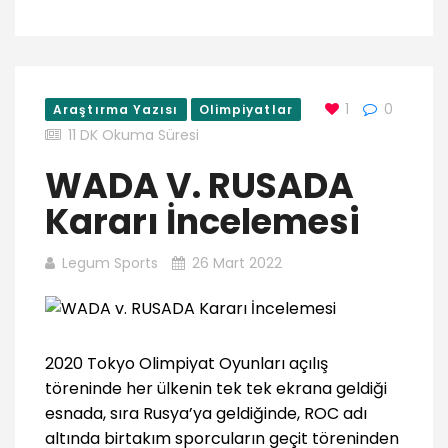
1
0
Araştırma Yazısı
Olimpiyatlar
11 DK Okuma Süresi
WADA V. RUSADA
Kararı İncelemesi
Legum Sports
26 Mart 2022
2020 Tokyo Olimpiyat Oyunları açılış
töreninde her ülkenin tek tek ekrana geldiği
esnada, sıra Rusya’ya geldiğinde, ROC adı
altında birtakım sporcuların geçit töreninden