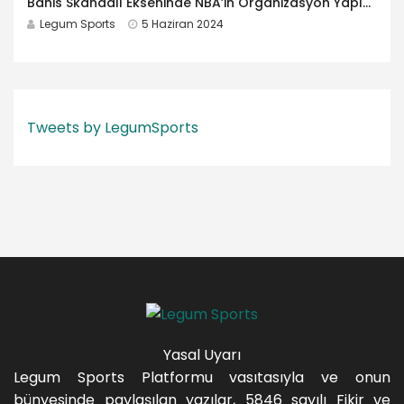
Bahis Skandalı Ekseninde NBA’in Organizasyon Yapısı ve “Marka Değeri”
Legum Sports
5 Haziran 2024
Tweets by LegumSports
Yasal Uyarı
Legum Sports Platformu vasıtasıyla ve onun
bünyesinde paylaşılan yazılar, 5846 sayılı Fikir ve