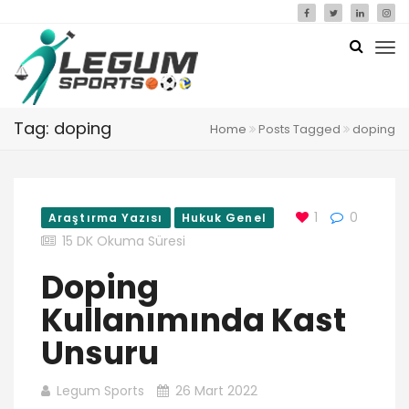
Tag: doping
Home
Posts Tagged
doping
1
0
Araştırma Yazısı
Hukuk Genel
15 DK Okuma Süresi
Doping
Kullanımında Kast
Unsuru
Legum Sports
26 Mart 2022